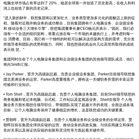
电脑全球市场占有率达到了 20%，稳居全球第一并创造了历史新高；在收入和利
润上也创造了新的历史记录。
“进入新的财年，联想集团将以更加壮大，业务类型更加多元化的面貌迈上新的征
程。随着对近期并购业务的成功整合，目前集团拥有个人电脑业务、企业级业务
和 移动业务三大增长引擎”，联想集团董事长兼CEO杨元庆表示，“因此，我们必
须有一个合适的组织架构，将重点放在每一个市场的卓越执行上，并考虑到每一
位 消费者。目前，我们有一个独特的时机可以解决这些架构方面的需求，充分发
挥领导者和团队的优势和能力。同时，我也想借此机会向几位高管所取得的成就
表示祝 贺。”
集团同时任命了个人电脑业务集团和企业级业务集团的其他领导团队成员，他们
将向Smith汇报。
• Jay Parker，晋升为高级副总裁，负责企业级业务集团。Parker目前领导联想集
团北美洲业务的运营。Parker高度重视客户，拥有这一关键职务所需的丰富运营
经验和行业知识。
• Tom Shell，晋升为高级副总裁，负责个人电脑业务集团。目前Shell领导联想的
商务电脑和笔记本电脑、台式机、工作站以及监视器业务。Shell在领导 个人电
脑业务方面长期担任领导职位，带领团队实现了超越大市的表现，全面达成各项
目标，让个人电脑业务保持了健康稳定的增长，这是联想成功的关键要素。
• 贾朝晖，晋升为高级副总裁，负责个人电脑业务和企业级业务的全球运营。贾
朝晖目前在集团全球供应链的运营、推动业务的高效实施、与供应商建立和保持
良好关系以及保证供应链的创新和灵活性等方面起着关键作用。